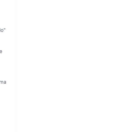
e
do"
e
sma