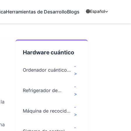
ica
Herramientas de Desarrollo
Blogs
Español
Hardware cuántico
-
Ordenador cuántico
>
superconductor
-
Refrigerador de
>
dilución Origin-
la
SL1000
-
Máquina de recocido
>
por láser local
na
Micron
-