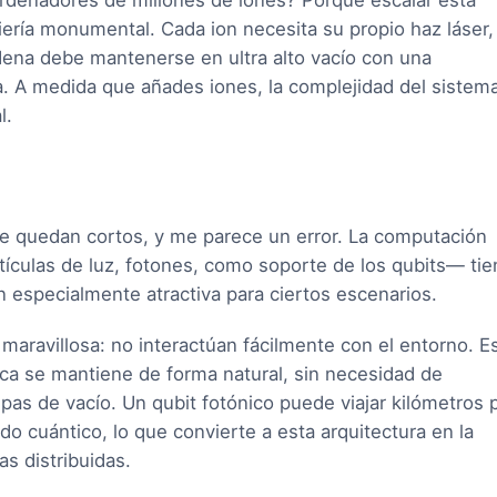
denadores de millones de iones? Porque escalar esta
iería monumental. Cada ion necesita su propio haz láser,
adena debe mantenerse en ultra alto vacío con una
a. A medida que añades iones, la complejidad del sistem
l.
e quedan cortos, y me parece un error. La computación
rtículas de luz, fotones, como soporte de los qubits— tie
n especialmente atractiva para ciertos escenarios.
maravillosa: no interactúan fácilmente con el entorno. E
ica se mantiene de forma natural, sin necesidad de
mpas de vacío. Un qubit fotónico puede viajar kilómetros 
ado cuántico, lo que convierte a esta arquitectura en la
as distribuidas.