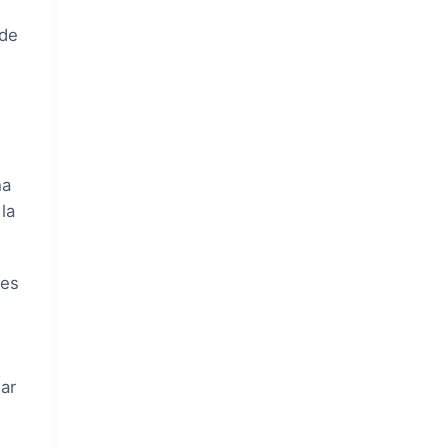
 de
ha
la
les
ar