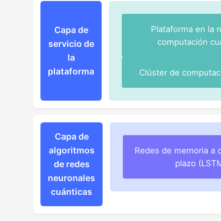
Plataforma en la 
Capa de
computación cu
servicio de
la
plataforma
Clúster de computaci
Capa de
algoritmos
Redes de memoria a c
plazo (LST
de redes
neuronales
cuánticas