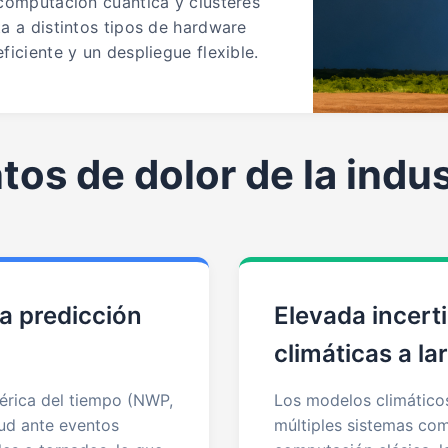
 computación cuántica y clústeres
a a distintos tipos de hardware
iciente y un despliegue flexible.
tos de dolor de la indus
la predicción
Elevada incert
climáticas a la
érica del tiempo (NWP,
Los modelos climáticos
tud ante eventos
múltiples sistemas com