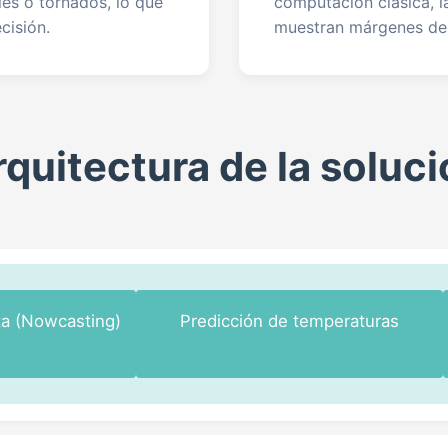
les o tornados, lo que
computación clásica, l
cisión.
muestran márgenes de e
quitectura de la soluc
ta (Nowcasting)
Predicción de temperaturas