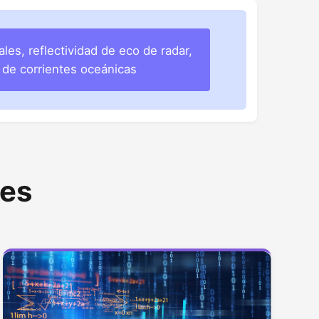
les, reflectividad de eco de radar,
de corrientes oceánicas
nes