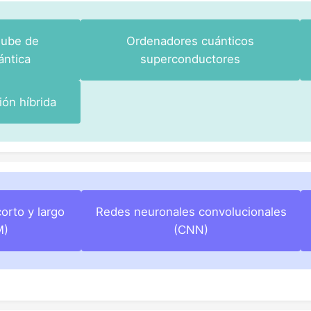
nube de
Ordenadores cuánticos
ántica
superconductores
ón híbrida
orto y largo
Redes neuronales convolucionales
M)
(CNN)