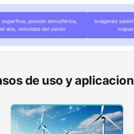
superficie, presión atmosférica,
Imágenes satelita
l aire, velocidad del viento
mapas 
sos de uso y aplicacio