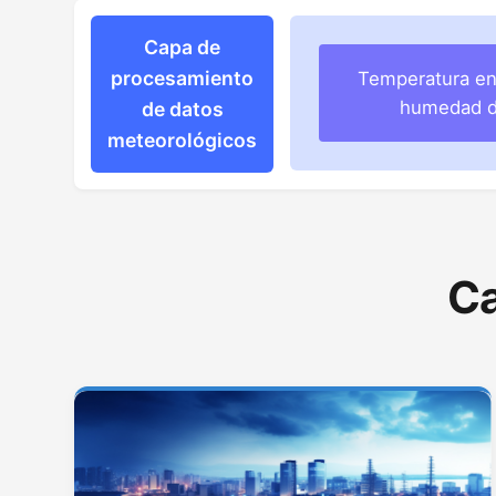
Capa de
procesamiento
Temperatura en 
humedad de
de datos
meteorológicos
Ca