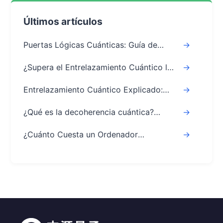
Últimos artículos
Puertas Lógicas Cuánticas: Guía de
->
Álgebra y Circuitos
¿Supera el Entrelazamiento Cuántico la
->
Velocidad de la Luz?
Entrelazamiento Cuántico Explicado:
->
Guía Sencilla y Clara
¿Qué es la decoherencia cuántica?
->
Explicado de forma sencilla
¿Cuánto Cuesta un Ordenador
->
Cuántico? Precios y Guía 2026